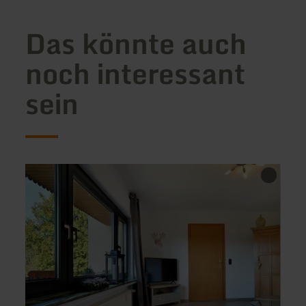
Das könnte auch
noch interessant
sein
mehr
mehr
erfahren
erfah
zu:
zu:
Ferienwohnung
Ferie
zum
In
Römerturm
der
Ey