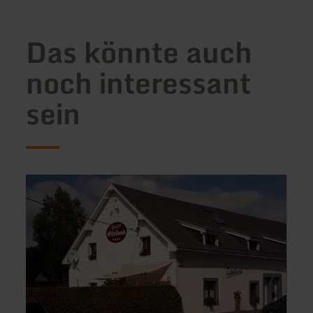
Das könnte auch
noch interessant
sein
mehr
mehr
erfahren
erfah
zu:
zu:
Hotel
Zur
Eifelland
Ewig
(Belgien)
Lamp