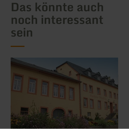
Das könnte auch
noch interessant
sein
mehr
mehr
erfahren
erfah
zu:
zu:
Landgasthaus
Ferie
Oberbillig
Linde