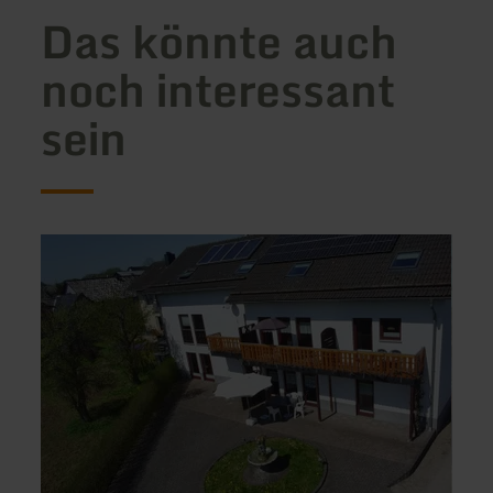
Das könnte auch
noch interessant
sein
mehr
mehr
erfahren
erfah
zu:
zu:
Franzenhof,
Ferie
Ferienwohnungen
Alte
Schm