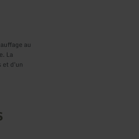
hauffage au
e. La
 et d'un
s