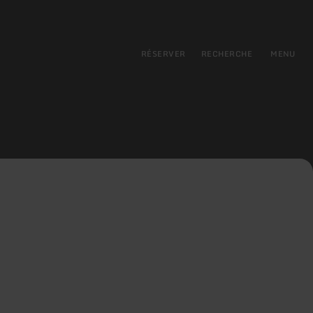
pal
incipale
RÉSERVER
RECHERCHE
MENU