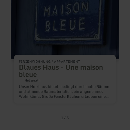
FERIENWOHNUNG / APPARTEMENT
F
Blaues Haus - Une maison
bleue
F
Hetzerath
Unser Holzhaus bietet, bedingt durch hohe Räume
und atmende Baumaterialien, ein angenehmes
U
Wohnklima. Große Fensterflächen erlauben einen
A
Blick in die umgebende Natur. Unsere
I
Photovoltaikanlage ermöglicht uns, selbst
G
produzierten Strom zu nutzen. Ein bepflanztes
e
Flachdach und eine Zisterne speichern
I
1
/
5
Regenwasser. Dank einer am Haus installierten
W
Wallbox lässt sich ihr Elektrofahrzeug schnell
Z