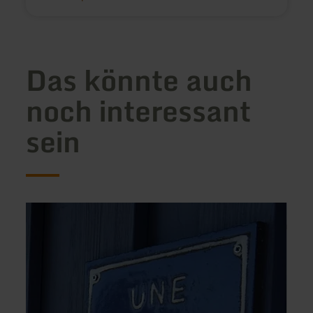
Das könnte auch
noch interessant
sein
mehr
mehr
erfahren
erfah
zu:
zu:
Blaues
Appar
Haus
Schm
-
Une
maison
bleue