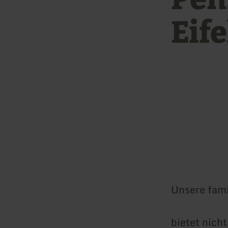
Eife
Unsere fami
bietet nich