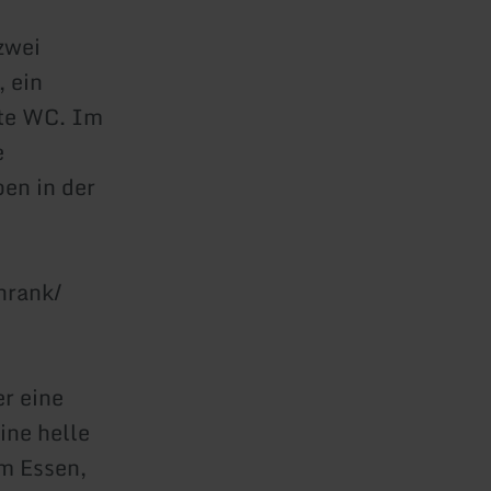
zwei
 ein
te WC. Im
e
en in der
hrank/
r eine
ine helle
m Essen,