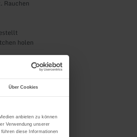
t. Rauchen
stellt
ötchen holen
ww.fewo-
Über Cookies
 Medien anbieten zu können
hrer Verwendung unserer
 führen diese Informationen