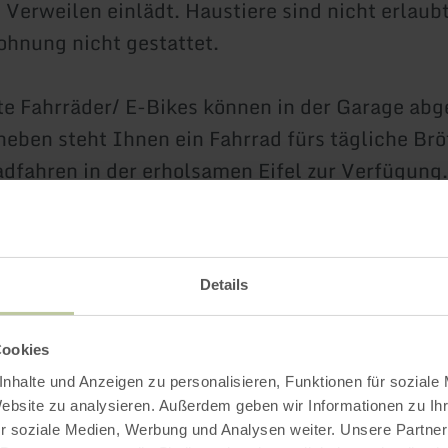
 Verweilen einlädt. Haustiere sind nicht erlaub
Wohnung nicht gestattet.
e Fahrräder/ E-Bikes können in der Garage abge
eben steht Ihnen ein Fahrrad fürs tägliche Br
adfahren in der erholsamen Eifel zur Verfügung.
formationen erhalten Sie über die Homepage:
w
Details
e Ferienwohnung steht für eine Vermietung an
Cookies
iter nicht zur Verfügung.
nhalte und Anzeigen zu personalisieren, Funktionen für soziale
Website zu analysieren. Außerdem geben wir Informationen zu I
ahren
r soziale Medien, Werbung und Analysen weiter. Unsere Partner