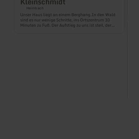
Kleinschmidt
Heimbach
Unser Haus liegt an einem Berghang.In den Wald
sind es nur wenige Schritte, ins Ortszentrum 10
Minuten zu Fuß. Der Aufstieg zu uns ist steil, der
Ausblick entsprechend beeindruckend - es sei
denn, Sie sind aus Tirol...Die Ferienwohnungen
sind im Erdgeschoss. Wiese und Grillplatz gehören
dazu.Viele schöne Wanderwege gehen hier vorbei.
Erholen und entspannen können Sie in
wundervoller Ruhe. Erleben Sie schöne, stressfreie
Tage bei uns im Nationalpark Eifel.
F
E
G
d
e