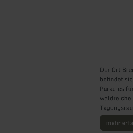
Der Ort Bre
befindet si
Paradies fü
waldreiche
Tagungsrau
mehr erf