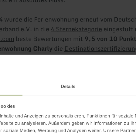
4 wurde die Ferienwohnung erneut vom Deutsc
erband e.V. in die
4 Sternekategorie
eingestuft 
g.com
beste Bewertungen mit
9,5 von 10 Punk
ienwohnung Charly
die
Destinationszertifizierun
es Reisen
erhalten und wurde 2022 von TourCer
Ihren Aufenthalt unvergesslich und genießen S
Details
 von Komfort und Nachhaltigkeit!
Cookies
ahren
nhalte und Anzeigen zu personalisieren, Funktionen für soziale
Website zu analysieren. Außerdem geben wir Informationen zu I
r soziale Medien, Werbung und Analysen weiter. Unsere Partner