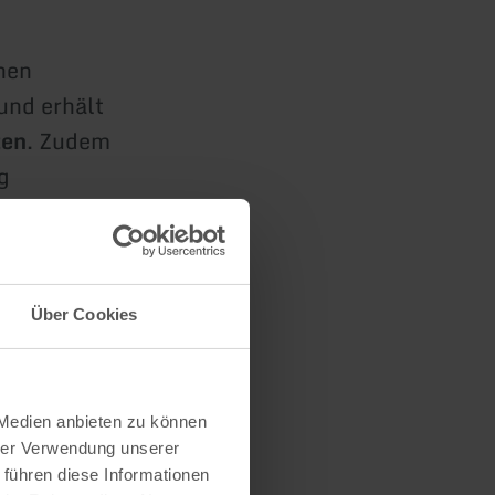
hen
und erhält
ten
. Zudem
g
t
ie die
Über Cookies
 Medien anbieten zu können
hrer Verwendung unserer
 führen diese Informationen