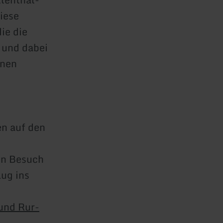
iese
ie die
 und dabei
hnen
n auf den
in Besuch
ug ins
 und Rur-