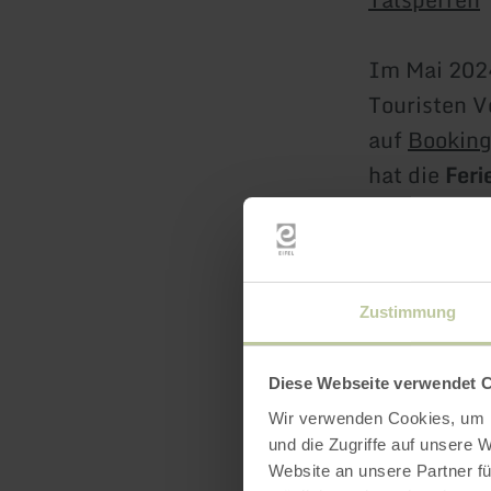
Im Mai 202
Touristen V
auf
Bookin
hat die
Fer
Nachhaltig
zertifiziert.
Machen Sie 
Zustimmung
Verbindung
Diese Webseite verwendet 
mehr erf
Wir verwenden Cookies, um I
und die Zugriffe auf unsere 
Website an unsere Partner fü