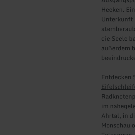
Hecken. Ein
Unterkunft 
atemberaub
die Seele b
außerdem b
beeindruc
Entdecken 
Eifelschlei
Radknotenpu
im nahegele
Ahrtal, in 
Monschau o
Talsperren
i