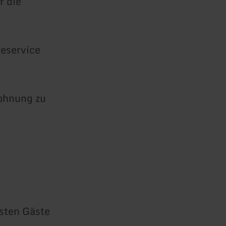
r die
heservice
wohnung zu
hsten Gäste