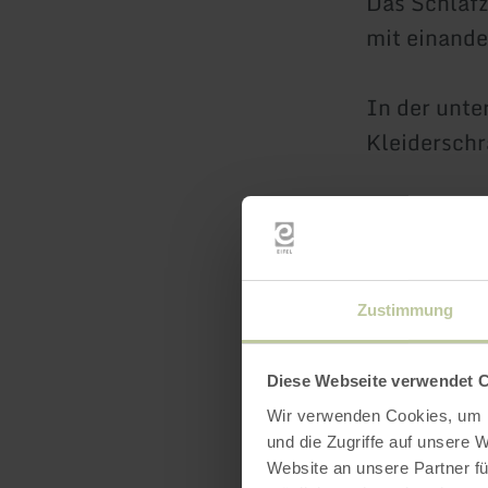
Das Schlafz
mit einande
In der unte
Kleiderschr
In der ober
Tageslicht
Zustimmung
Separater T
Diese Webseite verwendet 
Offene Küch
Wir verwenden Cookies, um I
und die Zugriffe auf unsere 
mit Gefrier
Website an unsere Partner fü