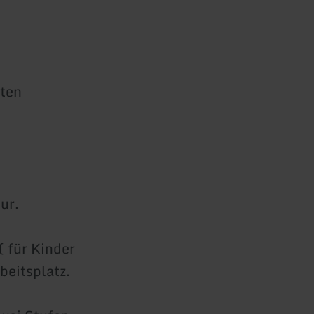
aten
ur.
 für Kinder
beitsplatz.