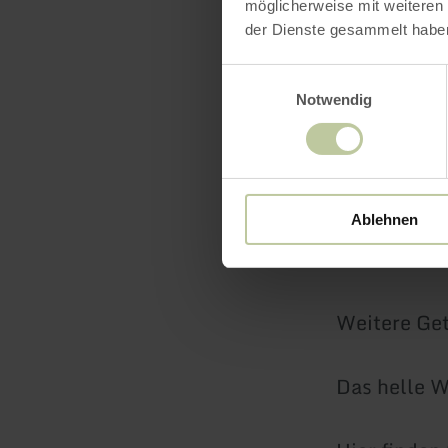
Eierkocher.
möglicherweise mit weiteren
der Dienste gesammelt habe
Die Küche m
Einwilligungsauswahl
Ebenen unte
Notwendig
Diie Küche 
Küchenuten
Ablehnen
Kaffee und 
Weitere Ge
Das helle W