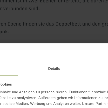
immer ist in zwei Ebenen unterteilt, die durch 
r verbunden sind.
ren Ebene finden sie das Doppelbett und den g
ank.
en Ebene den Arbeitsplatz und das Schlafsofa.
bad mit Regendusche.
Details
oilettenraum.
Cookies
e mit Essbereich, Backofen, Cerankochfeld, K
nhalte und Anzeigen zu personalisieren, Funktionen für soziale
Website zu analysieren. Außerdem geben wir Informationen zu I
fach, Microwelle, Kaffeemaschine, Wasserkoch
r soziale Medien, Werbung und Analysen weiter. Unsere Partner