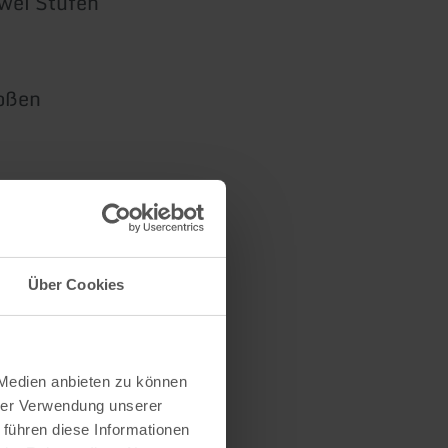
zwei Stufen
roßen
Über Cookies
ühlschrank
 Medien anbieten zu können
hrer Verwendung unserer
er und
 führen diese Informationen