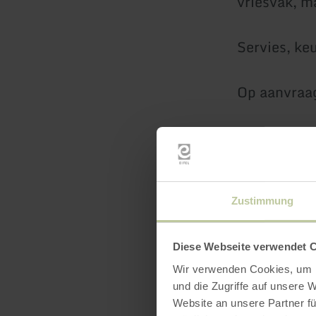
vriesvak, m
Servies, ke
Op aanvraag
Aansluitend
uitnodigend
Beddengoed
Zustimmung
De kosten v
Diese Webseite verwendet 
de eindscho
Wir verwenden Cookies, um I
und die Zugriffe auf unsere 
Website an unsere Partner fü