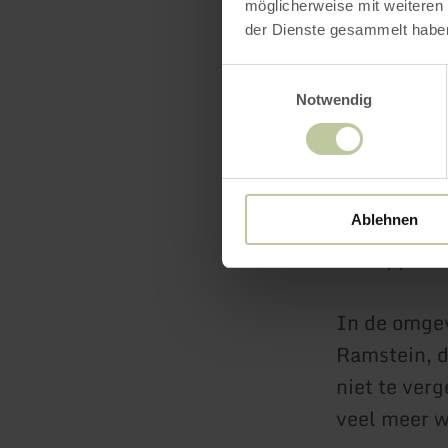
Gelieve het
möglicherweise mit weiteren
der Dienste gesammelt habe
Wij verzoek
Einwilligungsauswahl
onze volgen
Notwendig
Kordel heef
van Aken naa
Ablehnen
Het apparte
In de omgev
Ramstein, d
niet te ver
veel meer w