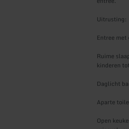
entree.
Uitrusting:
Entree met 
Ruime slaa
kinderen tot
Daglicht b
Aparte toil
Open keuken