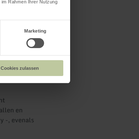
ie im Rahmen Ihrer Nutzung
houden voor
Marketing
lsteig, die
Cookies zulassen
derd.
ht
allen en
y -, evenals