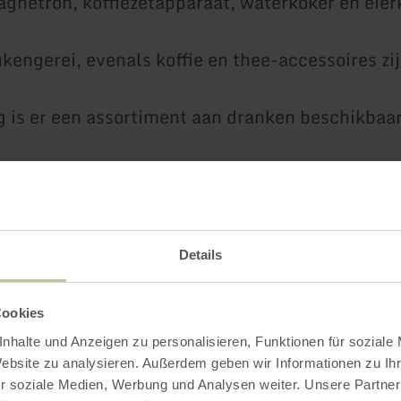
agnetron, koffiezetapparaat, waterkoker en eier
ukengerei, evenals koffie en thee-accessoires zi
 is er een assortiment aan dranken beschikbaar
 aan de keuken bevindt zich een lichte woonka
e bank, TV en radio.
, douche- en handdoeken worden verstrekt.
Details
oor water- en elektriciteitsverbruik, verwarmin
Cookies
onmaak zijn bij de prijs inbegrepen.
nhalte und Anzeigen zu personalisieren, Funktionen für soziale
Website zu analysieren. Außerdem geben wir Informationen zu I
r soziale Medien, Werbung und Analysen weiter. Unsere Partner