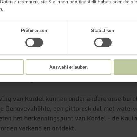
 appartement schoon achter te laten.
 Daten zusammen, die Sie ihnen bereitgestellt haben oder die s
n.
en u het appartement rookvrij en dierenvrij te 
de gasten.
Präferenzen
Statistiken
t verschillende wandelroutes, waaronder de Eife
r Trier leidt.
Auswahl erlauben
ment is ongeveer 200 meter hiervandaan verwij
ing van Kordel kunnen onder andere onze burc
e Genovevahöhle, een pittoresk dal met waterv
geten het herkenningspunt van Kordel - de Kaula
orden verkend en ontdekt.