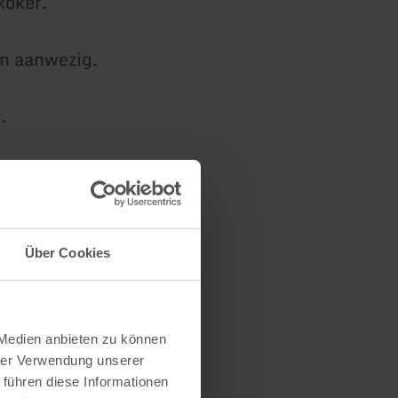
koker.
jn aanwezig.
.
mer met een
Über Cookies
g, evenals
 Medien anbieten zu können
hrer Verwendung unserer
 führen diese Informationen