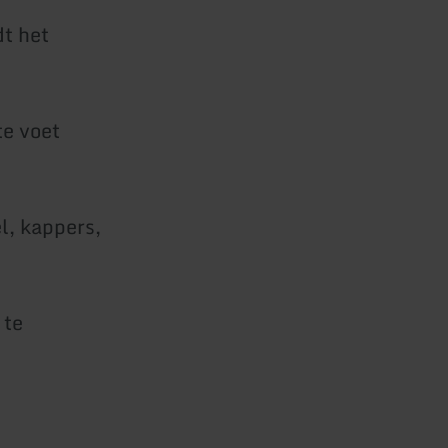
t het
te voet
l, kappers,
 te