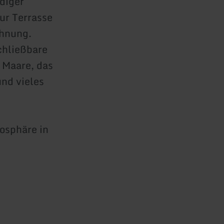
diger
ur Terrasse
ohnung.
chließbare
 Maare, das
nd vieles
mosphäre in