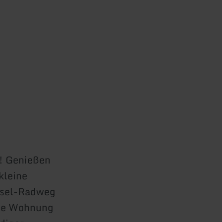
l! Genießen
kleine
osel-Radweg
che Wohnung