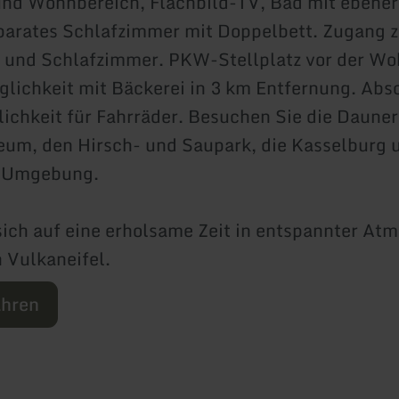
nd Wohnbereich, Flachbild-TV, Bad mit ebener
arates Schlafzimmer mit Doppelbett. Zugang z
 und Schlafzimmer. PKW-Stellplatz vor der W
lichkeit mit Bäckerei in 3 km Entfernung. Abs
ichkeit für Fahrräder. Besuchen Sie die Dauner
m, den Hirsch- und Saupark, die Kasselburg u
r Umgebung.
sich auf eine erholsame Zeit in entspannter At
 Vulkaneifel.
ahren