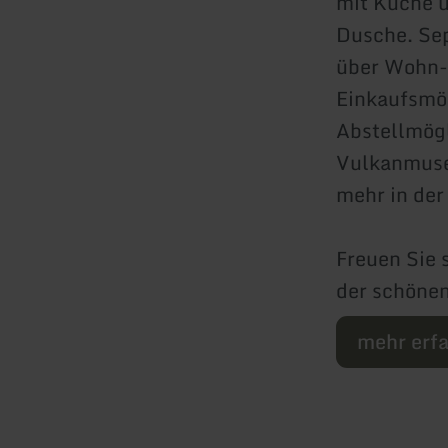
mit Küche u
Dusche. Sep
über Wohn-
Einkaufsmög
Abstellmögl
Vulkanmuseu
mehr in de
Freuen Sie 
der schönen
mehr erf