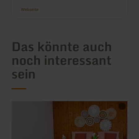
Webseite
Das könnte auch
noch interessant
sein
mehr
mehr
erfahren
erfah
zu:
zu:
Eifelstübchen
Ferie
"Kley
Rore"