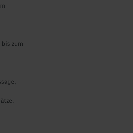
qm
 bis zum
ssage,
ätze,