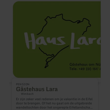
informatie
inform
over:
over:
Gästehaus
Ferie
Lara
Ausze
Waxwe
F
V
PENSION
m
Gästehaus Lara
f
g
Wimbach
w
Er zijn zeker veel redenen om je vakantie in de Eifel
o
door te brengen. Of het nu gaat om de uitgebreide
r
wandeltochten door het ongerepte Eifellandschap