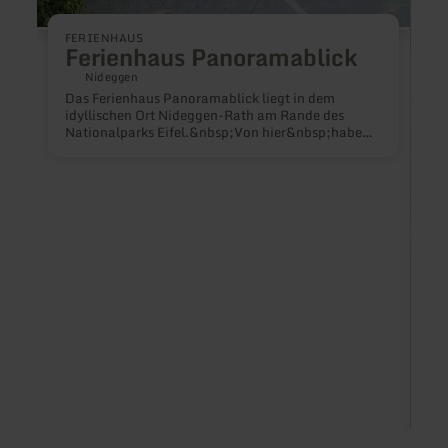
FERIENHAUS
Ferienhaus Panoramablick
Nideggen
Das Ferienhaus Panoramablick liegt in dem
idyllischen Ort Nideggen-Rath am Rande des
Nationalparks Eifel.&nbsp;Von hier&nbsp;haben
Sie&nbsp;eine gute Anbindung an die Fuß- und
Radwege. Die kleine Herzogstadt Nideggen liegt
nur 1,6 km entfernt.
F