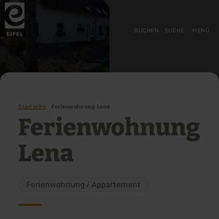
Zurück
Zum Hauptinhalt springen
Zur Suche springen
Zur Hauptnavigation springe
Zum Footer springen
zur
Startseite
BUCHEN
SUCHE
MENÜ
Startseite
Ferienwohnung Lena
Ferienwohnung
Lena
Ferienwohnung / Appartement