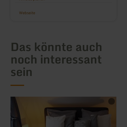
Webseite
Das könnte auch
noch interessant
sein
mehr
mehr
erfahren
erfah
zu:
zu:
Mein
Ferie
Eifel
Webe
Ferienhaus
Charlotte