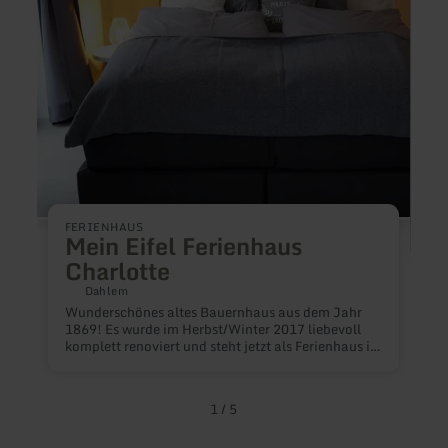
FERIENHAUS
Mein Eifel Ferienhaus
Charlotte
F
Dahlem
Wunderschönes altes Bauernhaus aus dem Jahr
K
1869! Es wurde im Herbst/Winter 2017 liebevoll
F
komplett renoviert und steht jetzt als Ferienhaus im
D
idyllischen Ort Berk für den Erholungssuchenden
k
zur Verfügung. 4 Schlafzimmer mit
D
Boxspringbetten bieten Platz für bis zu 8 Personen.
E
1
/
5
2 weitere Personen können im Wohnzimmer auf
P
der 1. Etage die Schlafcouch nutzen. Das
f