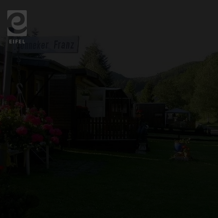
Back
to
home
page