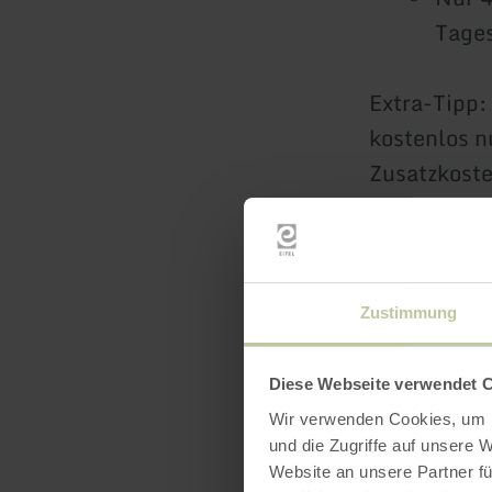
Tages
Extra-Tipp:
kostenlos n
Zusatzkost
Also: Packt
erholsame T
Zustimmung
Die beschil
54310 Rali
Diese Webseite verwendet 
50 Meter vo
Wir verwenden Cookies, um I
und die Zugriffe auf unsere 
Website an unsere Partner fü