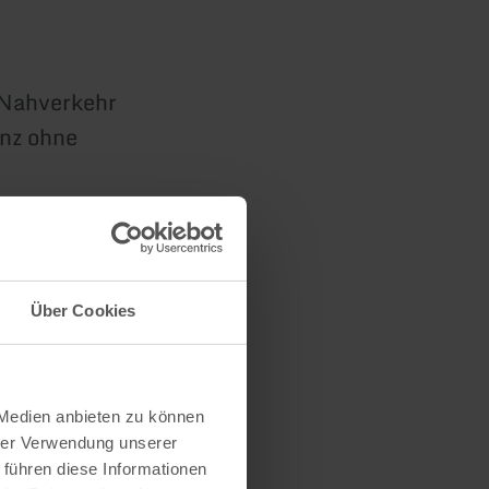
 Nahverkehr
anz ohne
ßt ein paar
auf Euch!
Über Cookies
 Medien anbieten zu können
hrer Verwendung unserer
 führen diese Informationen