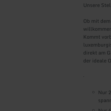
Unsere Stel
Ob mit dem 
willkommen
Kommt vorbe
luxemburgis
direkt am G
der ideale 
·
Nur 2
span
Nur 4