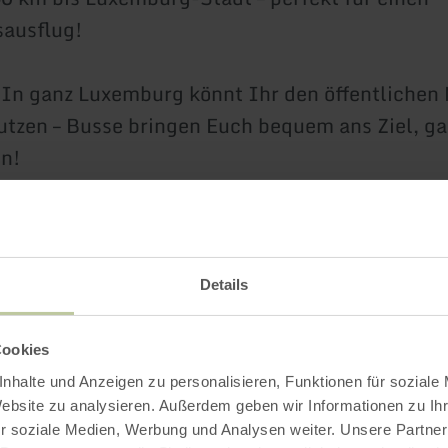
ausflug!
 In ganz Luxemburg könnt Ihr den öffentlichen
utzen – Busse bringen Euch bequem ans Ziel, g
en!
 die Sachen, sichert Euch einen Platz und genie
age in traumhafter Flusslage – wir freuen uns 
Details
derte Zufahrt befindet sich in
ngen, Brückenstraße, Camping am Stausee.
Cookies
r bzw. hinter der Grenzbrücke.
nhalte und Anzeigen zu personalisieren, Funktionen für soziale
Website zu analysieren. Außerdem geben wir Informationen zu I
r soziale Medien, Werbung und Analysen weiter. Unsere Partner