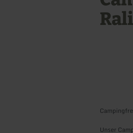
Ral
Campingfre
Unser Campi