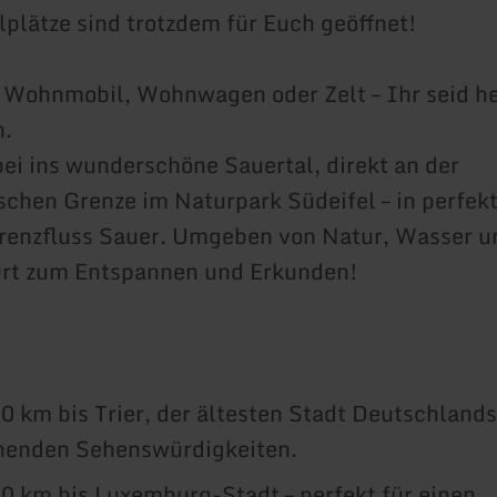
lplätze sind trotzdem für Euch geöffnet!
Wohnmobil, Wohnwagen oder Zelt – Ihr seid he
.
i ins wunderschöne Sauertal, direkt an der
chen Grenze im Naturpark Südeifel – in perfek
renzfluss Sauer. Umgeben von Natur, Wasser u
Ort zum Entspannen und Erkunden!
0 km bis Trier, der ältesten Stadt Deutschlands
nenden Sehenswürdigkeiten.
0 km bis Luxemburg-Stadt – perfekt für einen