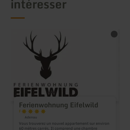
intéresser
en
en
savoir
savoir
plus
plus
sur
sur
:
:
Ferienwohnung
Gäste
Eifelwild
Kunst
Bernh
Mülle
Feye
Ferienwohnung Eifelwild
F
Adenau
Vous trouverez un nouvel appartement sur environ
60 mètres carrés. Il comprend une chambre