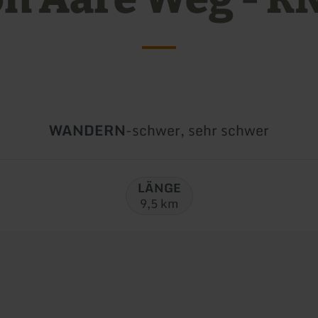
Art
Schwierigkeit:
WANDERN
-
schwer, sehr schwer
der
Tour:
LÄNGE
9,5 km