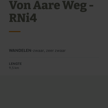
Von Aare Weg -
RNi4
Soort
Moeilijkheidsgraad:
WANDELEN
-
zwaar, zeer zwaar
tour:
LENGTE
9,5 km