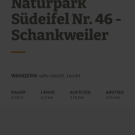
Naturpark
Südeifel Nr. 46 -
Schankweiler
Art
Schwierigkeit:
WANDERN
-
sehr leicht, leicht
der
Tour:
DAUER
LÄNGE
AUFSTIEG
ABSTIEG
2:02 h
6,2 km
176 hm
176 hm