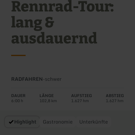
Rennrad-Tour:
lang &
ausdauernd
Art
Schwierigkeit:
RADFAHREN
-
schwer
der
Tour:
DAUER
LÄNGE
AUFSTIEG
ABSTIEG
6:00 h
102,8 km
1.627 hm
1.627 hm
Highlight
Gastronomie
Unterkünfte