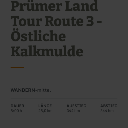
Prümer Land
Tour Route 3 -
Östliche
Kalkmulde
Art
Schwierigkeit:
WANDERN
-
mittel
der
Tour:
DAUER
LÄNGE
AUFSTIEG
ABSTIEG
5:00 h
25,0 km
344 hm
344 hm