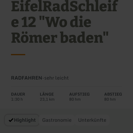
EifelRadSchleif
e 12 "Wo die
Römer baden"
Art
Schwierigkeit:
RADFAHREN
-
sehr leicht
der
Tour:
DAUER
LÄNGE
AUFSTIEG
ABSTIEG
1:30 h
23,1 km
80 hm
80 hm
Highlight
Gastronomie
Unterkünfte