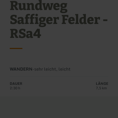
Rundweg
Saffiger Felder -
RSa4
Art
Schwierigkeit:
WANDERN
-
sehr leicht, leicht
der
Tour:
DAUER
LÄNGE
2:30 h
7,5 km