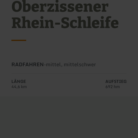
Oberzissener
Rhein-Schleife
Art
Schwierigkeit:
RADFAHREN
-
mittel, mittelschwer
der
Tour:
LÄNGE
AUFSTIEG
44,6 km
692 hm