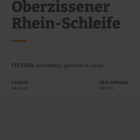
Oberzissener
Rhein-Schleife
Soort
Moeilijkheidsgraad:
FIETSEN
-
gemiddeld, gemiddeld zwaar
tour:
LENGTE
BEKLIMMING
44,6 km
692 hm