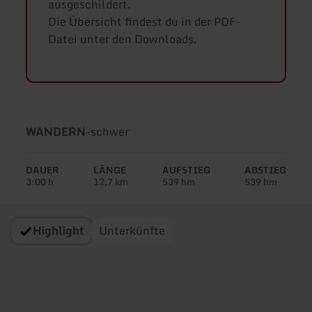
ausgeschildert.
Die Übersicht findest du in der PDF-
Datei unter den Downloads.
Art
Schwierigkeit:
WANDERN
-
schwer
der
Tour:
DAUER
LÄNGE
AUFSTIEG
ABSTIEG
3:00 h
12,7 km
539 hm
539 hm
Highlight
Unterkünfte