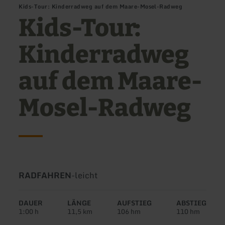
Kids-Tour: Kinderradweg auf dem Maare-Mosel-Radweg
Kids-Tour:
Kinderradweg
auf dem Maare-
Mosel-Radweg
Art
Schwierigkeit:
RADFAHREN
-
leicht
der
Tour:
DAUER
LÄNGE
AUFSTIEG
ABSTIEG
1:00 h
11,5 km
106 hm
110 hm