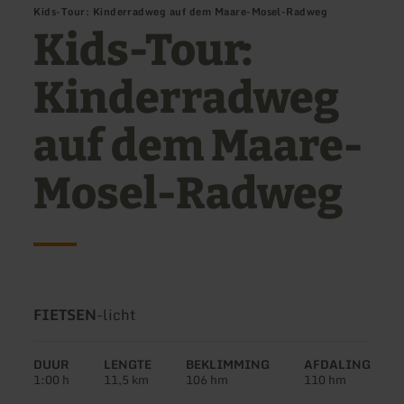
Kids-Tour: Kinderradweg auf dem Maare-Mosel-Radweg
Kids-Tour:
Kinderradweg
auf dem Maare-
Mosel-Radweg
Soort
Moeilijkheidsgraad:
FIETSEN
-
licht
tour:
DUUR
LENGTE
BEKLIMMING
AFDALING
1:00 h
11,5 km
106 hm
110 hm