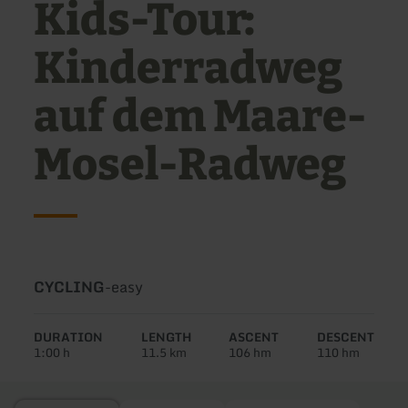
Kids-Tour:
Kinderradweg
auf dem Maare-
Mosel-Radweg
Type
Difficulty:
CYCLING
-
easy
of
tour:
DURATION
LENGTH
ASCENT
DESCENT
1:00 h
11.5 km
106 hm
110 hm