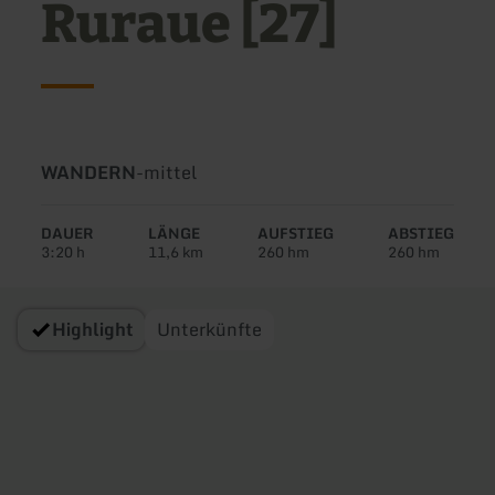
Ruraue [27]
Art
Schwierigkeit:
WANDERN
-
mittel
der
Tour:
DAUER
LÄNGE
AUFSTIEG
ABSTIEG
3:20 h
11,6 km
260 hm
260 hm
Highlight
Unterkünfte