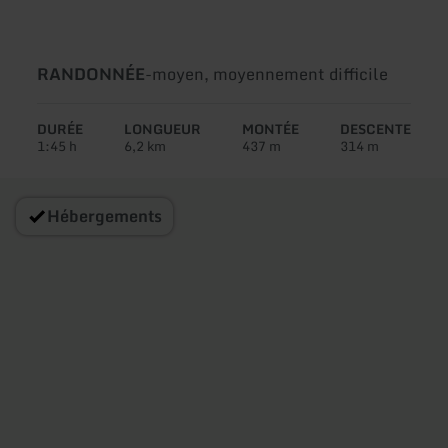
Type
Difficulté:
RANDONNÉE
-
moyen, moyennement difficile
de
circuit:
DURÉE
LONGUEUR
MONTÉE
DESCENTE
1:45 h
6,2 km
437 m
314 m
Hébergements