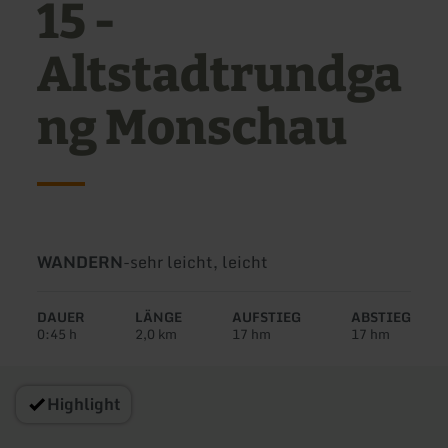
15 -
Altstadtrundga
ng Monschau
Art
Schwierigkeit:
WANDERN
-
sehr leicht, leicht
der
Tour:
DAUER
LÄNGE
AUFSTIEG
ABSTIEG
0:45 h
2,0 km
17 hm
17 hm
Highlight