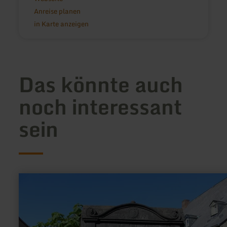
Anreise planen
in Karte anzeigen
Das könnte auch
noch interessant
sein
mehr
erfahren
zu:
Nickenicher
Burgtor