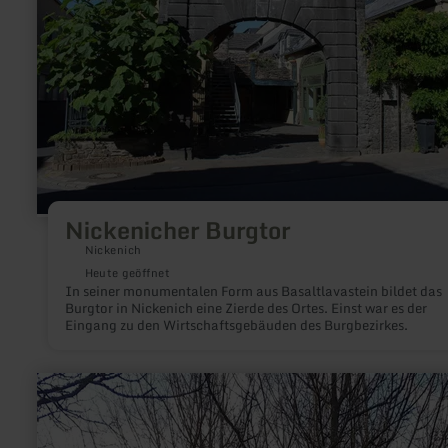
Nickenicher Burgtor
Nickenich
Heute geöffnet
In seiner monumentalen Form aus Basaltlavastein bildet das
Burgtor in Nickenich eine Zierde des Ortes. Einst war es der
Eingang zu den Wirtschaftsgebäuden des Burgbezirkes.
mehr
erfahren
zu:
Die
Kreuzgruppe