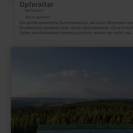
Opferaltar
Bollendorf
Heute geöffnet
Der große verwitterte Sandsteinblock, der auch Bärenstein od
Druidenstein genannt wird, ist ein Naturdenkmal. Ob er in frü
Zeiten eine besondere Verehrung erfuhr, wissen wir nicht; als
Altar dürfte er zu keiner Zeit gedient haben.
mehr
erfahren
zu:
Eifel-
Blick
"Zur
Hardt"
bei
Weinsheim