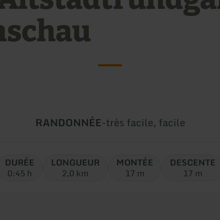
schau
Type
Difficulté:
RANDONNÉE
-
très facile, facile
de
circuit:
DURÉE
LONGUEUR
MONTÉE
DESCENTE
0:45 h
2,0 km
17 m
17 m