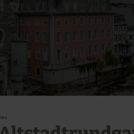
hau
- Altstadtrundg