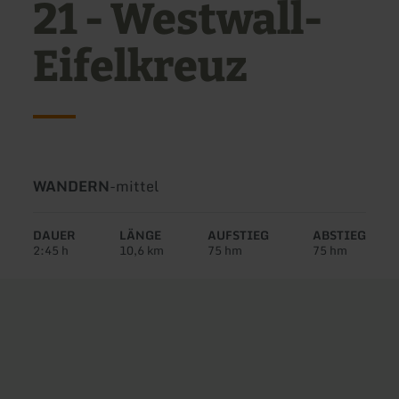
21 - Westwall-
Eifelkreuz
Art
Schwierigkeit:
WANDERN
-
mittel
der
Tour:
DAUER
LÄNGE
AUFSTIEG
ABSTIEG
2:45 h
10,6 km
75 hm
75 hm