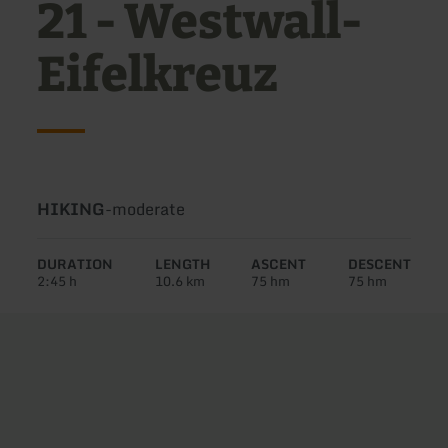
21 - Westwall-
Eifelkreuz
Type
Difficulty:
HIKING
-
moderate
of
tour:
DURATION
LENGTH
ASCENT
DESCENT
2:45 h
10.6 km
75 hm
75 hm