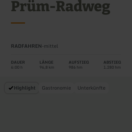
Prüm-Radweg
Art
Schwierigkeit:
RADFAHREN
-
mittel
der
Tour:
DAUER
LÄNGE
AUFSTIEG
ABSTIEG
6:00 h
96,8 km
986 hm
1.280 hm
Highlight
Gastronomie
Unterkünfte