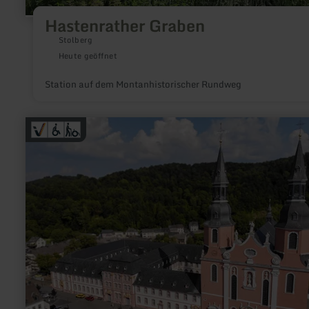
Hastenrather Graben
Stolberg
Heute geöffnet
Station auf dem Montanhistorischer Rundweg
mehr
erfahren
zu:
Eifel-
Kino
Prüm