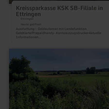
Kreissparkasse KSK SB-Filiale in
Ettringen
Ettringen
Heute geöffnet
Ausstattung:- Geldautomat mit Landefunktion
GeldKarte/Prepaidhandy- KontoauszugsdruckerAktuelle
Informationen
unter:https://www.kskmayen.de/de/home/service/filiale-
finden.html?n=true&stref=service_links#details/9790
mehr
erfahren
zu:
Hastenrather
Graben