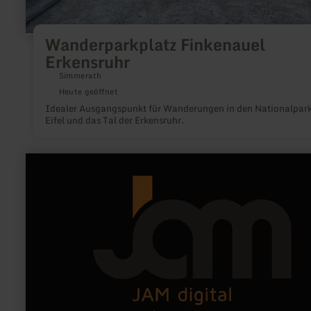
Wanderparkplatz Finkenauel
Erkensruhr
Simmerath
Heute geöffnet
Idealer Ausgangspunkt für Wanderungen in den Nationalpar
Eifel und das Tal der Erkensruhr.
mehr
erfahren
zu:
JAM
digital