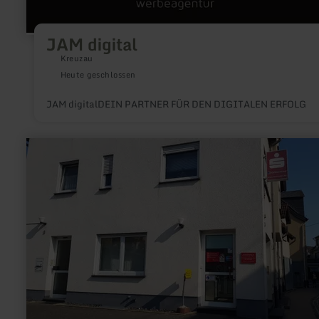
JAM digital
Kreuzau
Heute geschlossen
JAM digitalDEIN PARTNER FÜR DEN DIGITALEN ERFOLG
mehr
erfahren
zu:
Kreissparkasse
KSK
SB-
Filiale
in
Ettringen