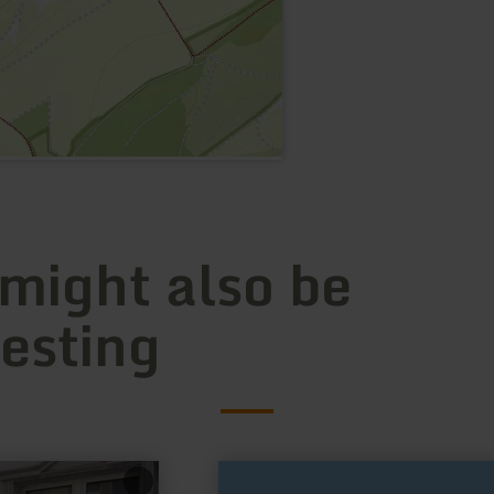
 might also be
resting
learn
more