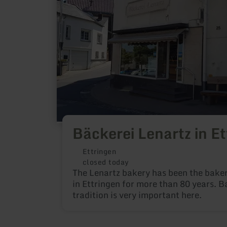
about:
Bäckerei
Lenartz
in
Ettringen
Bäckerei Lenartz in E
Ettringen
closed today
The Lenartz bakery has been the baker
in Ettringen for more than 80 years. B
tradition is very important here.