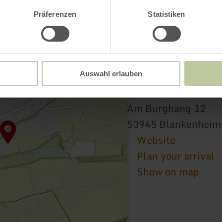
Präferenzen
Statistiken
Auswahl erlauben
Wanderparkplatz am
Am Burghang 12
53945 Blankenheim
Website
Plan your arrival
Show on map