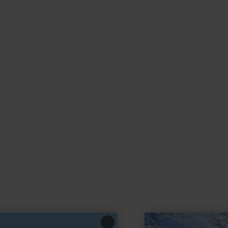
learn
more