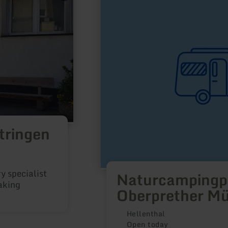
about:
Naturcampingplatz
Oberprether
Mühle
ttringen
y specialist
Naturcampingp
aking
Oberprether M
Hellenthal
Open today