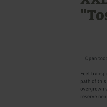
"To
Open tod
Feel transpo
path of this
overgrown w
reserve nea