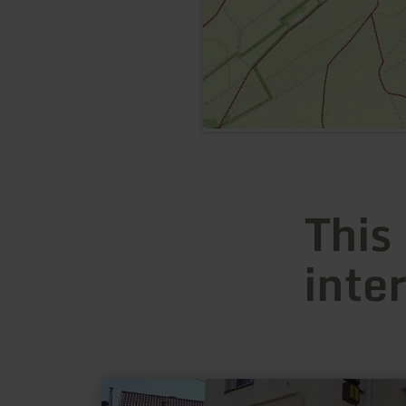
This
inte
learn
more