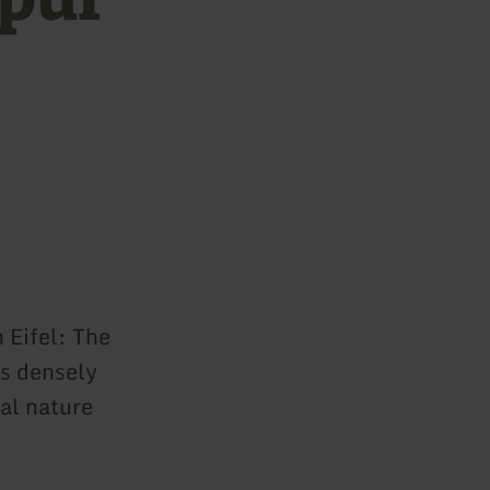
 Eifel: The
ls densely
al nature