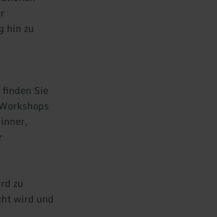
r
 hin zu
 finden Sie
 Workshops
inner,
r
rd zu
ht wird und