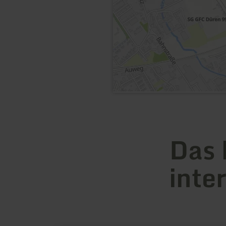
Das 
inte