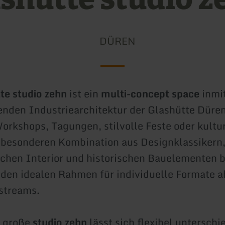
DÜREN
te studio zehn
ist ein
multi-concept space
inmit
nden Industriearchitektur der Glashütte Düre
orkshops, Tagungen, stilvolle Feste oder kultu
r besonderen Kombination aus Designklassiker
chen Interior und historischen Bauelementen b
den idealen Rahmen für individuelle Formate a
streams.
 große
studio zehn
lässt sich flexibel unterschi