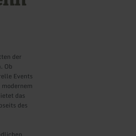
ten der
n. Ob
relle Events
n, modernem
ietet das
bseits des
edlichen