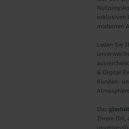
Nutzungsko
exklusiven 
modernen A
Laden Sie I
unverwechse
ausreichen
& Digital E
Kunden- und
Atmosphäre
Das
glashüt
Ihrem Ort, 
unvergessl