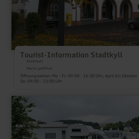
Tourist-Information Stadtkyll
Stadtkyll
Heute geöffnet
Öffnungszeiten: Mo - Fr: 09:00 - 16:30 Uhr, April bis Oktober
Sa: 09:00 - 13:00 Uhr
mehr
erfahren
zu:
Wohnmobilpark
Vulkaneifel
Mehren