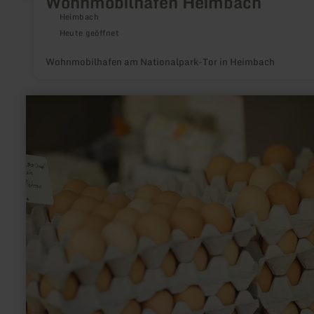
Wohnmobilhafen Heimbach
Heimbach
Heute geöffnet
Wohnmobilhafen am Nationalpark-Tor in Heimbach
mehr
erfahren
zu:
Verkaufsbüdchen
Weinberghof