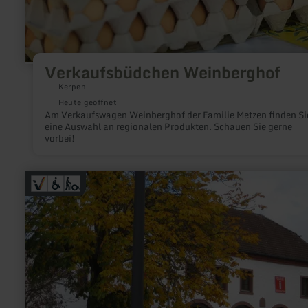
Verkaufsbüdchen Weinberghof
Kerpen
Heute geöffnet
Am Verkaufswagen Weinberghof der Familie Metzen finden Si
eine Auswahl an regionalen Produkten. Schauen Sie gerne
vorbei!
mehr
erfahren
zu:
Tourist-
Information
Stadtkyll