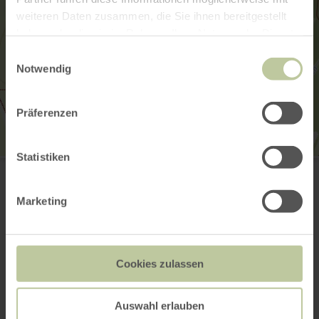
weiteren Daten zusammen, die Sie ihnen bereitgestellt
haben oder die sie im Rahmen Ihrer Nutzung der Dienste
gesammelt haben.
Einwilligungsauswahl
Notwendig
Präferenzen
Statistiken
Wohnmobilstellplatz Eifelpark-Vogelsang
Vogelsang 40
53937 Schleiden
Marketing
+49 2473 94900
E-Mail
Webseite
Anreise planen
Cookies zulassen
in Karte anzeigen
Auswahl erlauben