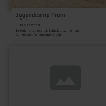
Jugendcamp Prüm
Prüm
Heute geöffnet
10 Holzhütten mit je 8 Schlafstätten, einem
Gemeinschaftshaus und Küche
mehr
erfahren
zu:
Die
wilde
Möhre
-
Kräuter-
und
Naturschule