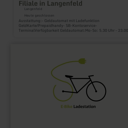
Filiale in Langenfeld
Langenfeld
Heute geschlossen
Ausstattung:- Geldautomat mit Ladefunktion
GeldKarte/Prepaidhandy- SB-Kontoservice-
TerminalVerfügbarkeit Geldautomat:Mo-So: 5.30 Uhr - 23.00
Weitere Informationen finden Sie hier!
mehr
erfahren
zu:
E-
Bike
Ladestation
Daun