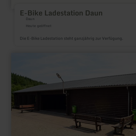
E-Bike Ladestation Daun
Daun
Heute geöffnet
Die E-Bike Ladestation steht ganzjährig zur Verfügung.
mehr
erfahren
zu:
Jugendcamp
Prüm