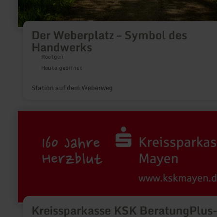
Der Weberplatz – Symbol des
Handwerks
Roetgen
Heute geöffnet
Station auf dem Weberweg
mehr
erfahren
zu:
Kreissparkasse
KSK
BeratungPlus-
Filiale
in
Langenfeld
Kreissparkasse KSK BeratungPlus