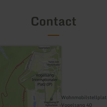
Contact
Wohnmobilstellplat
Vogelsang 40