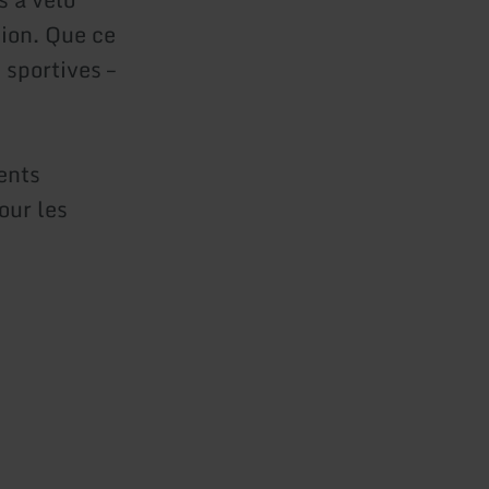
gion. Que ce
 sportives –
ents
our les