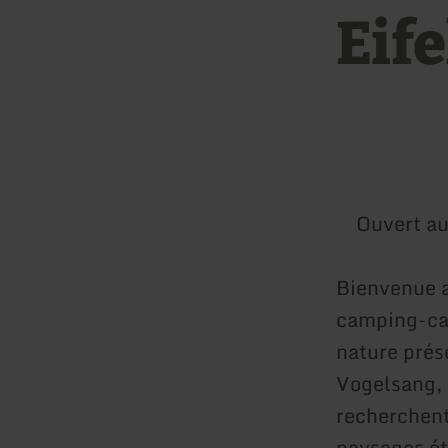
Eif
Ouvert au
Bienvenue a
camping-car
nature prés
Vogelsang, 
recherchent 
paysages ét