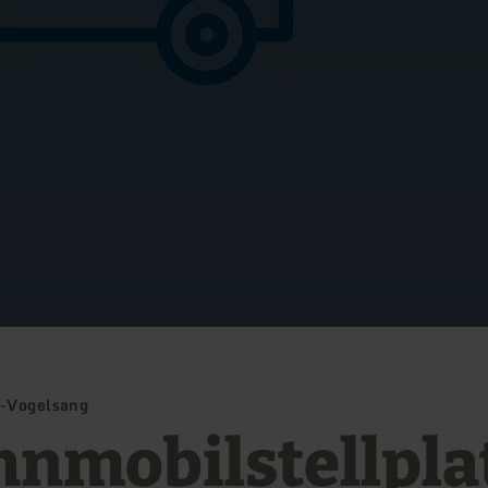
k-Vogelsang
nmobilstellpla