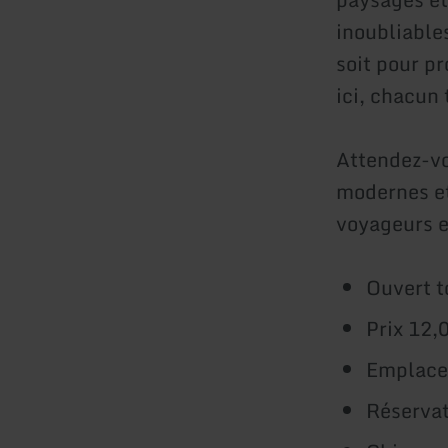
inoubliables
soit pour pr
ici, chacun
Attendez-v
modernes et
voyageurs 
Ouvert t
Prix 12,
Emplacem
Réservat