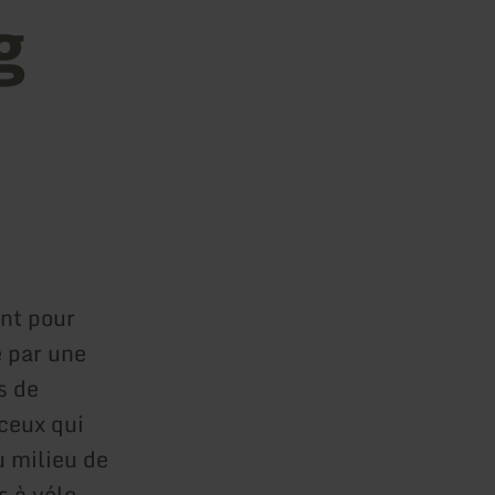
g
nt pour
é par une
s de
ceux qui
u milieu de
s à vélo