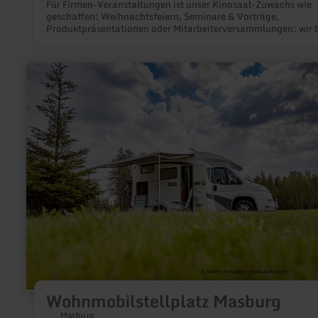
Für Firmen-Veranstaltungen ist unser Kinosaal-Zuwachs wie
geschaffen: Weihnachtsfeiern, Seminare & Vorträge,
Produktpräsentationen oder Mitarbeiterversammlungen: wir 
neben günstigen Preisen optional die Zusatztechnik, die Sie
benötigen und stellen uns voll und ganz auf Ihre gastronomi
Wünsche ein – von Popcorn bis zum warmen Buffet, alles kein
mehr
Problem!
erfahren
zu:
Wohnmobilstellplatz
Masburg
Wohnmobilstellplatz Masburg
Masburg