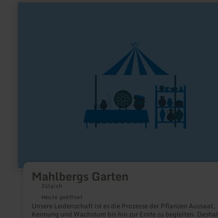
mehr
erfahren
zu:
Mahlbergs
Garten
Mahlbergs Garten
Zülpich
Heute geöffnet
Unsere Leidenschaft ist es die Prozesse der Pflanzen Aussaat,
Keimung und Wachstum bis hin zur Ernte zu begleiten. Deshalb