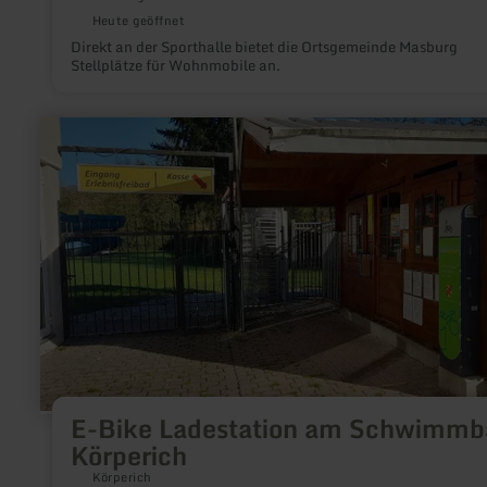
Heute geöffnet
Direkt an der Sporthalle bietet die Ortsgemeinde Masburg
Stellplätze für Wohnmobile an.
mehr
erfahren
zu:
E-
Bike
Ladestation
am
Schwimmbad
Körperich
E-Bike Ladestation am Schwimmb
Körperich
Körperich